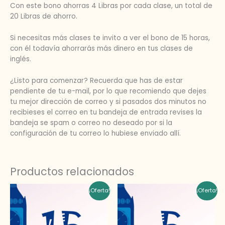
Con este bono ahorras 4 Libras por cada clase, un total de
20 Libras de ahorro.
Si necesitas más clases te invito a ver el bono de 15 horas,
con él todavía ahorrarás más dinero en tus clases de
inglés.
¿Listo para comenzar? Recuerda que has de estar
pendiente de tu e-mail, por lo que recomiendo que dejes
tu mejor dirección de correo y si pasados dos minutos no
recibieses el correo en tu bandeja de entrada revises la
bandeja se spam o correo no deseado por si la
configuración de tu correo lo hubiese enviado allí.
Productos relacionados
El
El
El
El
¡Oferta!
¡Oferta!
precio
precio
precio
precio
original
actual
original
actual
era:
es:
era:
es:
£240.00.
£150.00.
£80.00.
£70.00.